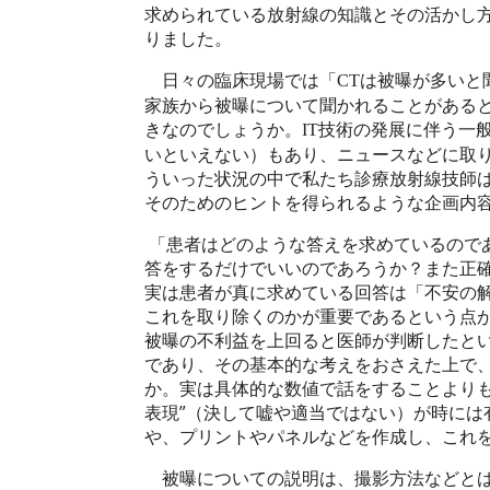
求められている放射線の知識とその活かし
りました。
日々の臨床現場では「
は被曝が多いと
CT
家族から被曝について聞かれることがある
きなのでしょうか。
技術の発展に伴う一
IT
いといえない）もあり、ニュースなどに取
ういった状況の中で私たち診療放射線技師
そのためのヒントを得られるような企画内
「患者はどのような答えを求めているので
答をするだけでいいのであろうか？また正
実は患者が真に求めている回答は「不安の
これを取り除くのかが重要であるという点
被曝の不利益を上回ると医師が判断したと
であり、その基本的な考えをおさえた上で
か。実は具体的な数値で話をすることよりも
表現”（決して嘘や適当ではない）が時には
や、プリントやパネルなどを作成し、これ
被曝についての説明は、撮影方法などとは