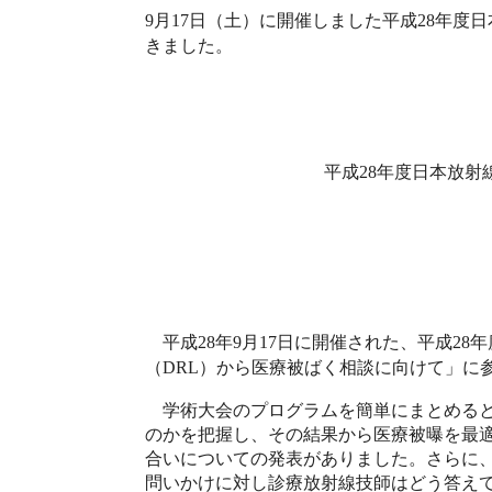
月
日（土）に開催しました平成
年度日
9
17
28
きました。
平成
年度日本放射
28
平成
年
月
日に開催された、平成
年
28
9
17
28
（
）から医療被ばく相談に向けて」に
DRL
学術大会のプログラムを簡単にまとめると
のかを把握し、その結果から医療被曝を最
合いについての発表がありました。さらに
問いかけに対し診療放射線技師はどう答え