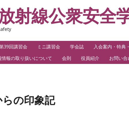
本放射線公衆安全
Safety
第39回講習会
ミニ講習会
学会誌
入会案内・特典
員情報の取り扱いについて
会則
役員紹介
お問い合
からの印象記