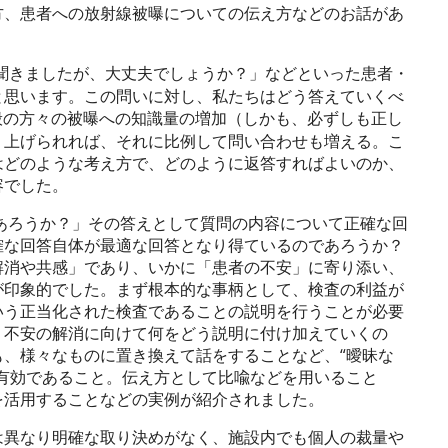
方、患者への放射線被曝についての伝え方などのお話があ
聞きましたが、大丈夫でしょうか？」などといった患者・
と思います。この問いに対し、私たちはどう答えていくべ
般の方々の被曝への知識量の増加（しかも、必ずしも正し
り上げられれば、それに比例して問い合わせも増える。こ
はどのような考え方で、どのように返答すればよいのか、
容でした。
あろうか？」その答えとして質問の内容について正確な回
確な回答自体が最適な回答となり得ているのであろうか？
解消や共感」であり、いかに「患者の不安」に寄り添い、
が印象的でした。まず根本的な事柄として、検査の利益が
いう正当化された検査であることの説明を行うことが必要
、不安の解消に向けて何をどう説明に付け加えていくの
、様々なものに置き換えて話をすることなど、“曖昧な
有効であること。伝え方として比喩などを用いること
を活用することなどの実例が紹介されました。
異なり明確な取り決めがなく、施設内でも個人の裁量や