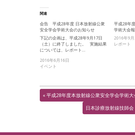
し
ク
開
い
し
き
ウ
て
ま
関連
ィ
く
す
ン
だ
)
ド
さ
会告 平成28年度 日本放射線公衆
平成28年
ウ
い
で
(
安全学会学術大会のお知らせ
学術大会報
開
新
き
し
下記の企画は、平成28年9月17日
2016年9月
ま
い
す
ウ
（土）に終了しました。 実施結果
レポート
)
ィ
については、レポート…
ン
ド
ウ
2016年6月16日
で
開
イベント
き
ま
す
)
«
平成28年度本放射線公衆安全学会学術大
日本診療放射線技師会 