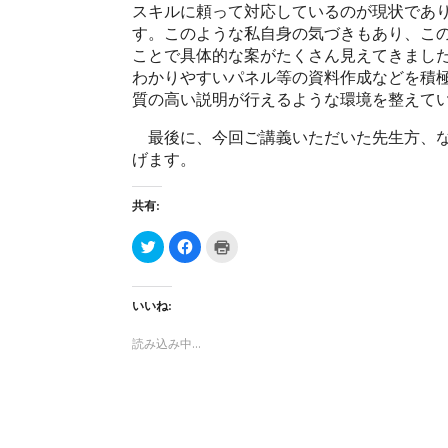
スキルに頼って対応しているのが現状であ
す。このような私自身の気づきもあり、こ
ことで具体的な案がたくさん見えてきまし
わかりやすいパネル等の資料作成などを積
質の高い説明が行えるような環境を整えて
最後に、今回ご講義いただいた先生方、な
げます。
共有:
ク
F
ク
リ
a
リ
ッ
c
ッ
ク
e
ク
し
b
し
て
o
て
いいね:
T
o
印
w
k
刷
i
で
(
読み込み中…
t
共
新
t
有
し
e
す
い
r
る
ウ
で
に
ィ
共
は
ン
有
ク
ド
(
リ
ウ
新
ッ
で