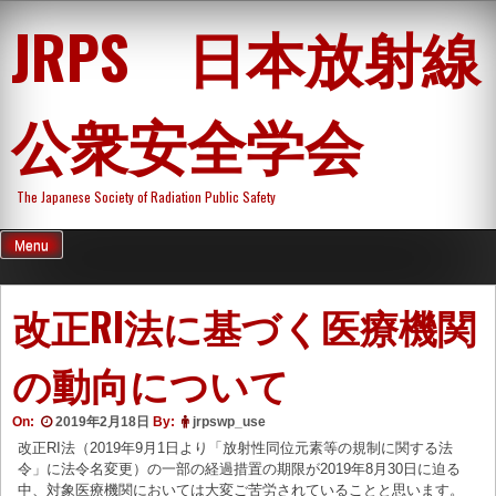
Skip
JRPS 日本放射線
to
content
公衆安全学会
The Japanese Society of Radiation Public Safety
Menu
改正RI法に基づく医療機関
の動向について
On:
2019年2月18日
By:
jrpswp_use
改正RI法（2019年9月1日より「放射性同位元素等の規制に関する法
令」に法令名変更）の一部の経過措置の期限が2019年8月30日に迫る
中、対象医療機関においては大変ご苦労されていることと思います。