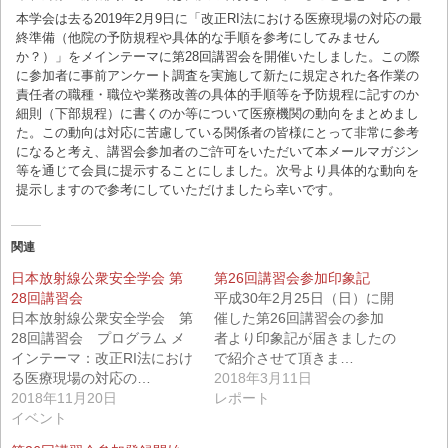
本学会は去る2019年2月9日に「改正RI法における医療現場の対応の最
終準備（他院の予防規程や具体的な手順を参考にしてみません
か？）」をメインテーマに第28回講習会を開催いたしました。この際
に参加者に事前アンケート調査を実施して新たに規定された各作業の
責任者の職種・職位や業務改善の具体的手順等を予防規程に記すのか
細則（下部規程）に書くのか等について医療機関の動向をまとめまし
た。この動向は対応に苦慮している関係者の皆様にとって非常に参考
になると考え、講習会参加者のご許可をいただいて本メールマガジン
等を通じて会員に提示することにしました。次号より具体的な動向を
提示しますので参考にしていただけましたら幸いです。
関連
日本放射線公衆安全学会 第
第26回講習会参加印象記
28回講習会
平成30年2月25日（日）に開
日本放射線公衆安全学会 第
催した第26回講習会の参加
28回講習会 プログラム メ
者より印象記が届きましたの
インテーマ：改正RI法におけ
で紹介させて頂きま…
る医療現場の対応の…
2018年3月11日
2018年11月20日
レポート
イベント