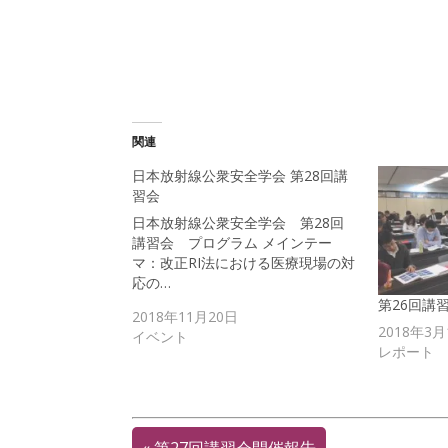
t
共
新
t
有
し
e
す
い
r
る
ウ
で
に
ィ
共
は
ン
有
ク
ド
(
リ
ウ
新
ッ
で
し
ク
開
い
し
き
ウ
て
ま
関連
ィ
く
す
ン
だ
)
ド
さ
日本放射線公衆安全学会 第28回講
ウ
い
で
(
習会
開
新
き
し
日本放射線公衆安全学会 第28回
ま
い
す
ウ
講習会 プログラム メインテー
)
ィ
マ：改正RI法における医療現場の対
ン
ド
応の…
ウ
で
第26回講
開
2018年11月20日
き
2018年3月
イベント
ま
す
レポート
)