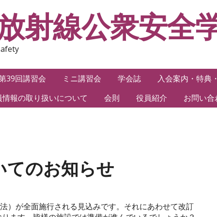
本放射線公衆安全
Safety
第39回講習会
ミニ講習会
学会誌
入会案内・特典
員情報の取り扱いについて
会則
役員紹介
お問い合
いてのお知らせ
規制法）が全面施行される見込みです。それにあわせて改訂