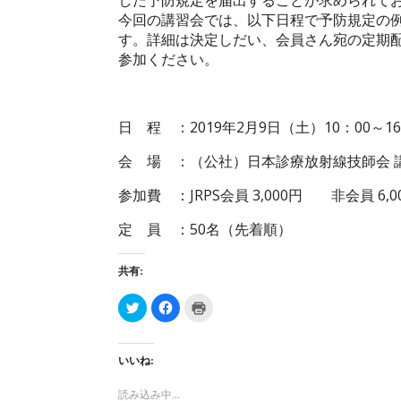
した予防規定を届出することが求められて
今回の講習会では、以下日程で予防規定の
す。詳細は決定しだい、会員さん宛の定期配
参加ください。
日 程 ：2019年2月9日（土）10：00～1
会 場 ：（公社）日本診療放射線技師会 
参加費 ：JRPS会員 3,000円 非会員 6,0
定 員 ：50名（先着順）
共有:
ク
F
ク
リ
a
リ
ッ
c
ッ
ク
e
ク
し
b
し
て
o
て
いいね:
T
o
印
w
k
刷
i
で
(
読み込み中…