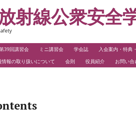
本放射線公衆安全
Safety
第39回講習会
ミニ講習会
学会誌
入会案内・特典
員情報の取り扱いについて
会則
役員紹介
お問い合
ntents