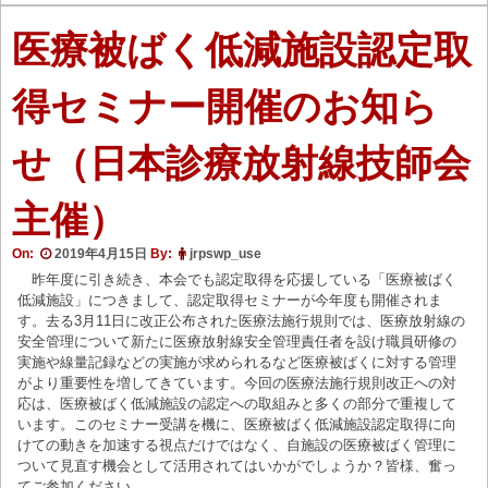
医療被ばく低減施設認定取
得セミナー開催のお知ら
せ（日本診療放射線技師会
主催）
On:
2019年4月15日
By:
jrpswp_use
昨年度に引き続き、本会でも認定取得を応援している「医療被ばく
低減施設」につきまして、認定取得セミナーが今年度も開催されま
す。去る3月11日に改正公布された医療法施行規則では、医療放射線の
安全管理について新たに医療放射線安全管理責任者を設け職員研修の
実施や線量記録などの実施が求められるなど医療被ばくに対する管理
がより重要性を増してきています。今回の医療法施行規則改正への対
応は、医療被ばく低減施設の認定への取組みと多くの部分で重複して
います。このセミナー受講を機に、医療被ばく低減施設認定取得に向
けての動きを加速する視点だけではなく、自施設の医療被ばく管理に
ついて見直す機会として活用されてはいかがでしょうか？皆様、奮っ
てご参加ください。