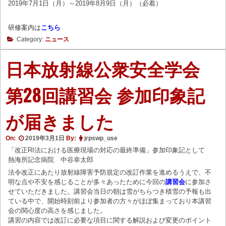
2019年7月1日（月）～2019年8月9日（月）（必着）
研修案内
は
こちら
Category:
ニュース
日本放射線公衆安全学会
第28回講習会 参加印象記
が届きました
On:
2019年3月1日
By:
jrpswp_use
「改正RI法における医療現場の対応の最終準備」参加印象記として
熱海所記念病院 中谷幸太郎
法令改正にあたり放射線障害予防規定の改訂作業を進めるうえで、不
明な点や不安を感じることが多々あったために今回の
講習会
に参加さ
せていただきました。講習会当日の朝は雪がちらつき積雪の予報も出
ている中で、開始時刻前より参加者の方々がほぼ集まっており本講習
会の関心度の高さを感じました。
講習の内容では改訂に必要な項目に関する解説および変更のポイント