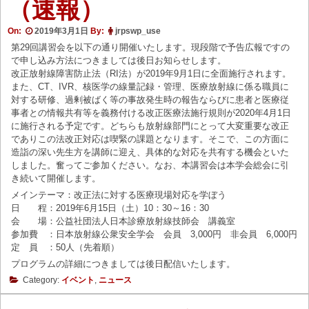
（速報）
On:
2019年3月1日
By:
jrpswp_use
第29回講習会を以下の通り開催いたします。現段階で予告広報ですの
で申し込み方法につきましては後日お知らせします。
改正放射線障害防止法（RI法）が2019年9月1日に全面施行されます。
また、CT、IVR、核医学の線量記録・管理、医療放射線に係る職員に
対する研修、過剰被ばく等の事故発生時の報告ならびに患者と医療従
事者との情報共有等を義務付ける改正医療法施行規則が2020年4月1日
に施行される予定です。どちらも放射線部門にとって大変重要な改正
でありこの法改正対応は喫緊の課題となります。そこで、この方面に
造詣の深い先生方を講師に迎え、具体的な対応を共有する機会といた
しました。奮ってご参加ください。なお、本講習会は本学会総会に引
き続いて開催します。
メインテーマ：改正法に対する医療現場対応を学ぼう
日 程：2019年6月15日（土）10：30～16：30
会 場：公益社団法人日本診療放射線技師会 講義室
参加費 ：日本放射線公衆安全学会 会員 3,000円 非会員 6,000円
定 員 ：50人（先着順）
プログラムの詳細につきましては後日配信いたします。
Category:
イベント
,
ニュース