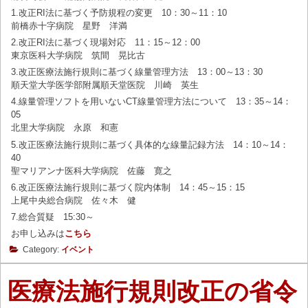
1.改正RI法に基づく予防規程の変更 10：30～11：10
前橋赤十字病院 星野 洋満
2.改正RI法に基づく現場対応 11：15～12：00
東京医科大学病院 筑間 晃比古
3.改正医療法施行規則に基づく線量管理方法 13：00～13：30
順天堂大学医学部附属順天堂医院 川崎 英生
4.線量管理ソフトを用いないCT線量管理方法について 13：35～14：
05
北里大学病院 永原 和憲
5.改正医療法施行規則に基づく具体的な線量記録方法 14：10～14：
40
聖マリアンナ医科大学病院 佐藤 寛之
6.改正医療法施行規則に基づく院内体制 14：45～15：15
上尾中央総合病院 佐々木 健
7.総合質疑 15:30～
お申し込みは
こちら
Category:
イベント
医療法施行規則改正の省令