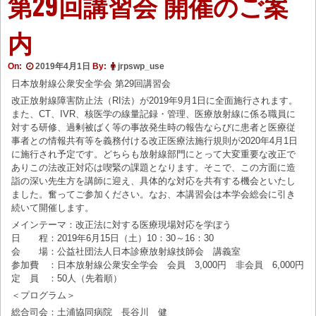
第29回講習会 開催のご案
内
On:
2019年4月1日
By:
jrpswp_use
日本放射線公衆安全学会 第29回講習会
改正放射線障害防止法（RI法）が2019年9月1日に全面施行されます。
また、CT、IVR、核医学の線量記録・管理、医療放射線に係る職員に
対する研修、過剰被ばく等の事故発生時の報告ならびに患者と医療従
事者との情報共有等を義務付ける改正医療法施行規則が2020年4月1日
に施行され予定です。どちらも放射線部門にとって大変重要な改正で
ありこの法改正対応は喫緊の課題となります。そこで、この方面に造
詣の深い先生方を講師に迎え、具体的な対応を共有する機会といたし
ました。奮ってご参加ください。なお、本講習会は本学会総会に引き
続いて開催します。
メインテーマ：改正法に対する医療現場対応を学ぼう
日 程：2019年6月15日（土）10：30～16：30
会 場：公益社団法人日本診療放射線技師会 講義室
参加費 ：日本放射線公衆安全学会 会員 3,000円 非会員 6,000円
定 員 ：50人（先着順）
＜プログラム＞
総合司会：土浦協同病院 長谷川 健