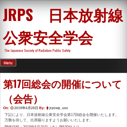
Skip
JRPS 日本放射線
to
content
公衆安全学会
The Japanese Society of Radiation Public Safety
Menu
第17回総会の開催について
（会告）
On:
2019年4月28日
By:
jrpswp_use
下記により、日本放射線公衆安全学会第17回総会を開催いたします。
万難を排して、出席賜りますようお願いいたします。
開催日時：2019年6月15日（土）9時30分より