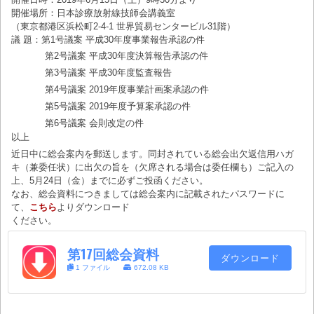
開催場所：日本診療放射線技師会講義室
（東京都港区浜松町2-4-1 世界貿易センタービル31階）
議 題：第1号議案 平成30年度事業報告承認の件
第2号議案 平成30年度決算報告承認の件
第3号議案 平成30年度監査報告
第4号議案 2019年度事業計画案承認の件
第5号議案 2019年度予算案承認の件
第6号議案 会則改定の件
以上
近日中に総会案内を郵送します。同封されている総会出欠返信用ハガ
キ（兼委任状）に出欠の旨を（欠席される場合は委任欄も）ご記入の
上、5月24日（金）までに必ずご投函ください。
なお、総会資料につきましては総会案内に記載されたパスワードに
て、
こちら
よりダウンロード
ください。
第17回総会資料
ダウンロード
1 ファイル
672.08 KB