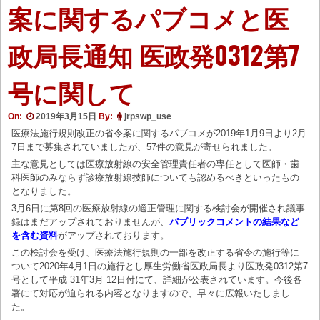
案に関するパブコメと医
政局長通知 医政発0312第7
号に関して
On:
2019年3月15日
By:
jrpswp_use
医療法施行規則改正の省令案に関するパブコメが2019年1月9日より2月
7日まで募集されていましたが、57件の意見が寄せられました。
主な意見としては医療放射線の安全管理責任者の専任として医師・歯
科医師のみならず診療放射線技師についても認めるべきといったもの
となりました。
3月6日に第8回の医療放射線の適正管理に関する検討会が開催され議事
録はまだアップされておりませんが、
パブリックコメントの結果など
を含む資料
がアップされております。
この検討会を受け、医療法施行規則の一部を改正する省令の施行等に
ついて2020年4月1日の施行とし厚生労働省医政局長より医政発0312第7
号として平成 31年3月 12日付にて、詳細が公表されています。今後各
署にて対応が迫られる内容となりますので、早々に広報いたしまし
た。