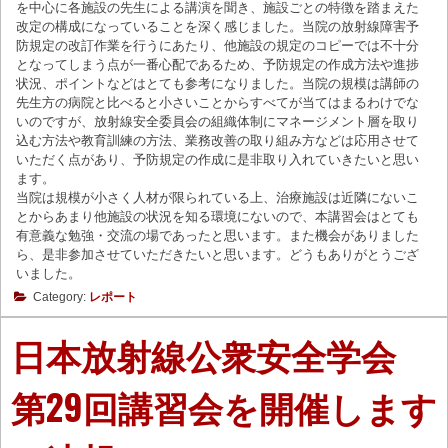
を中心に各施設の先生による講演を聞き、施設ごとの特徴を踏まえた
改定の構成になっていることを深く感じました。当院の放射線障害予
防規定の改訂作業を行うにあたり、他施設の規定のコピーでは不十分
となってしまう点が一番心配であるため、予防規定の作成方法や進捗
状況、ポイントなどはとても参考になりました。当院の規模は講師の
先生方の病院と比べると小さいことからすべてが当てはまるわけでな
いのですが、放射線安全委員会の組織体制にマネージメント層を取り
込む方法や教育訓練の方法、業務改善の取り組み方などは応用させて
いただく点があり、予防規定の作成に是非取り入れていきたいと思い
ます。
当院は規模が小さく人材が限られている上、治療施設は近隣にないこ
とからあまり他施設の状況を知る環境にないので、本講習会はとても
有意義な勉強・交流の場であったと思います。また機会がありました
ら、是非参加させていただきたいと思います。どうもありがとうござ
いました。
Category:
レポート
日本放射線公衆安全学会
第29回講習会を開催します