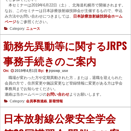
本セミナーは2019年6月22日（土）、北海道札幌市で開催されます。
なお、このセミナーは日本診療放射線技師会が主催するもので、申込
み方法やお問い合わせにつきましては、
日本診療放射線技師会ホーム
ページ
をご参照ください。
Category:
ニュース
勤務先異動等に関するJRPS
事務手続きのご案内
On:
2019年4月1日
By:
jrpswp_use
職場が変わった方や定期異動された方，または，退職を迎えられた
会員の方で，住所変更や施設変更など登録情報に変更がある方は学会
事務局までお知らせください。
連絡は当ホームページの
お問い合わせ
よりお願いします。
Category:
会員事務連絡
,
新着情報
日本放射線公衆安全学会