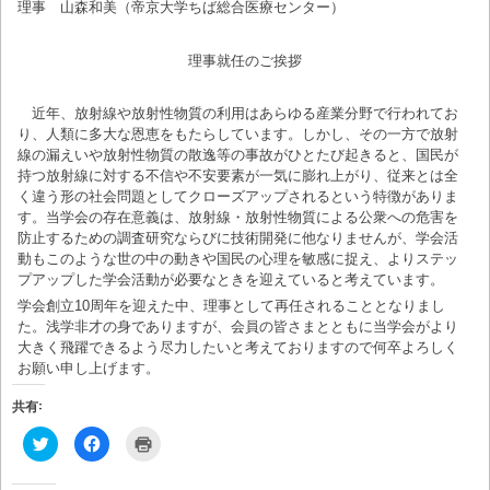
理事 山森和美（帝京大学ちば総合医療センター）
理事就任のご挨拶
近年、放射線や放射性物質の利用はあらゆる産業分野で行われてお
り、人類に多大な恩恵をもたらしています。しかし、その一方で放射
線の漏えいや放射性物質の散逸等の事故がひとたび起きると、国民が
持つ放射線に対する不信や不安要素が一気に膨れ上がり、従来とは全
く違う形の社会問題としてクローズアップされるという特徴がありま
す。当学会の存在意義は、放射線・放射性物質による公衆への危害を
防止するための調査研究ならびに技術開発に他なりませんが、学会活
動もこのような世の中の動きや国民の心理を敏感に捉え、よりステッ
プアップした学会活動が必要なときを迎えていると考えています。
学会創立10周年を迎えた中、理事として再任されることとなりまし
た。浅学非才の身でありますが、会員の皆さまとともに当学会がより
大きく飛躍できるよう尽力したいと考えておりますので何卒よろしく
お願い申し上げます。
共有:
ク
F
ク
リ
a
リ
ッ
c
ッ
ク
e
ク