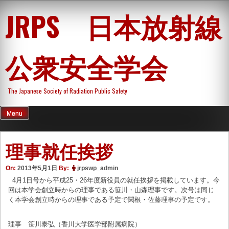
Skip
JRPS 日本放射線
to
content
公衆安全学会
The Japanese Society of Radiation Public Safety
Menu
理事就任挨拶
On:
2013年5月1日
By:
jrpswp_admin
4月1日号から平成25・26年度新役員の就任挨拶を掲載しています。今
回は本学会創立時からの理事である笹川・山森理事です。次号は同じ
く本学会創立時からの理事である予定で関根・佐藤理事の予定です。
理事 笹川泰弘（香川大学医学部附属病院）