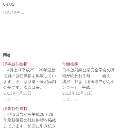
し
b
し
いいね:
て
o
て
T
o
印
w
k
刷
読み込み中…
i
で
(
t
共
新
t
有
し
e
す
い
r
る
ウ
で
に
ィ
共
は
ン
有
ク
ド
(
リ
ウ
新
ッ
で
し
ク
開
い
し
き
関連
ウ
て
ま
ィ
く
す
ン
だ
)
理事就任挨拶
年頭挨拶
ド
さ
4月より平成25・26年度新
日本放射線公衆安全学会の真
ウ
い
で
(
役員の就任挨拶を掲載してい
価が問われる時 会長
開
新
き
し
ます。今回は渡邉・笹沼両副
諸澄 邦彦（埼玉県立がんセ
ま
い
会長です。次回は笹…
ンター） 平成…
す
ウ
)
ィ
2013年4月15日
2011年12月31日
ン
ド
ニュース
ニュース
ウ
で
開
理事就任挨拶
き
4月1日号から平成25・26
ま
す
年度新役員の就任挨拶を掲載
)
しています。前回に引き続き