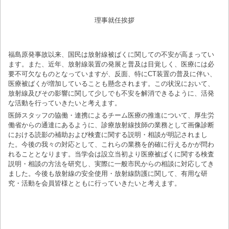
理事就任挨拶
福島原発事故以来、国民は放射線被ばくに関しての不安が高まってい
ます。また、近年、放射線装置の発展と普及は目覚しく、医療には必
要不可欠なものとなっていますが、反面、特にCT装置の普及に伴い、
医療被ばくが増加していることも懸念されます。この状況において、
放射線及びその影響に関して少しでも不安を解消できるように、活発
な活動を行っていきたいと考えます。
医師スタッフの協働・連携によるチーム医療の推進について、厚生労
働省からの通達にあるように、診療放射線技師の業務として画像診断
における読影の補助および検査に関する説明・相談が明記されまし
た。今後の我々の対応として、これらの業務を的確に行えるかが問わ
れることとなります。当学会は設立当初より医療被ばくに関する検査
説明・相談の方法を研究し、実際に一般市民からの相談に対応してき
ました。今後も放射線の安全使用・放射線防護に関して、有用な研
究・活動を会員皆様とともに行っていきたいと考えます。