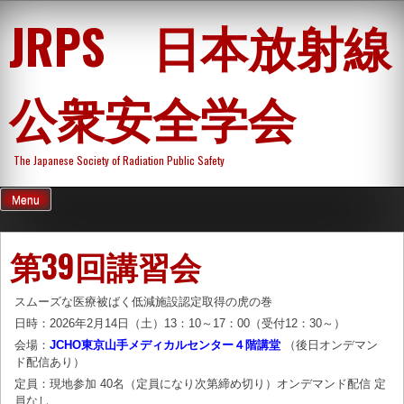
Skip
JRPS 日本放射線
to
content
公衆安全学会
The Japanese Society of Radiation Public Safety
Menu
第39回講習会
スムーズな医療被ばく低減施設認定取得の虎の巻
日時：2026年2月14日（土）13：10～17：00（受付12：30～）
会場：
JCHO東京山手メディカルセンター４階講堂
（後日オンデマン
ド配信あり）
定員：現地参加 40名（定員になり次第締め切り）オンデマンド配信 定
員なし