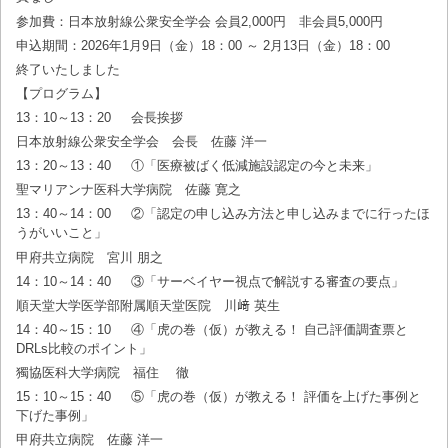
参加費：日本放射線公衆安全学会 会員2,000円 非会員5,000円
申込期間：2026年1月9日（金）18：00 ～ 2月13日（金）18：00
終了いたしました
【プログラム】
13：10～13：20 会長挨拶
日本放射線公衆安全学会 会長 佐藤 洋一
13：20～13：40 ①「医療被ばく低減施設認定の今と未来」
聖マリアンナ医科大学病院 佐藤 寛之
13：40～14：00 ②「認定の申し込み方法と申し込みまでに行ったほ
うがいいこと」
甲府共立病院 宮川 朋之
14：10～14：40 ③「サーベイヤー視点で解説する審査の要点」
順天堂大学医学部附属順天堂医院 川﨑 英生
14：40～15：10 ④「虎の巻（仮）が教える！ 自己評価調査票と
DRLs比較のポイント」
獨協医科大学病院 福住 徹
15：10～15：40 ⑤「虎の巻（仮）が教える！ 評価を上げた事例と
下げた事例」
甲府共立病院 佐藤 洋一