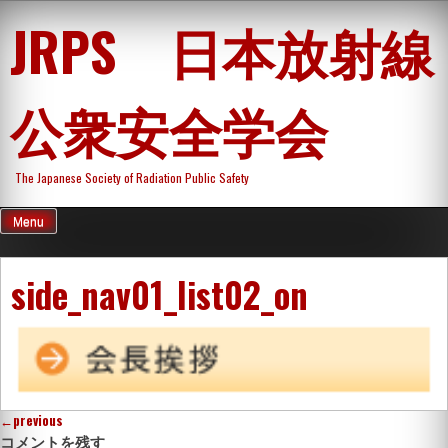
Skip
JRPS 日本放射線
to
content
公衆安全学会
The Japanese Society of Radiation Public Safety
Menu
side_nav01_list02_on
←
previous
コメントを残す