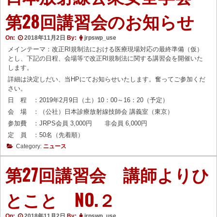
第28回講習会のお知らせ
On:
2018年11月2日
By:
jrpswp_use
メインテーマ：改正RI規制法における医療現場対応の最終準備（仮）
とし、下記の日程、会場等で改正RI規制法に関する講習会を開催いた
します。
詳細は決定しだい、当HPにてお知らせいたします。奮ってご参加くだ
さい。
日 程 ：2019年2月9日（土）10：00～16：20（予定）
会 場 ：（公社）日本診療放射線技師会 講義室（東京）
参加費 ：JRPS会員 3,000円 非会員 6,000円
定 員 ：50名（先着順）
Category:
ニュース
第27回講習会 講師よりひ
とこと NO.２
On:
2018年11月2日
By:
jrpswp_use