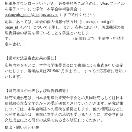
用紙をダウンロードいただき、必要事項をご記入の上、Wordファイル
を電子メールにて添付、本学会学術委員会（
gakujyutu_com@netjrps.xsrv.jp
）まで送付ください。
応募にあっては、本会の個人情報保護方針（https://jrps-net.jp/?
page_id=4544）について了承し、また、応募にあたり、所属機関の倫
理委員会の承認を得ていることを前提といたしま
す。 （応募時点で、申請中・申請予
定を含む。）
【選考方法及審査結果の通知】
応募内容をもとに、本学会学術委員会にて書面による審査を行い決定
いたします。選考結果は2019年1月末までに、すべての応募者に通知い
たします。
【研究成果の公表および報告義務等】
研究実施形態は、日本放射線公衆安全学会との共同研究もしくは日本
放射線公衆安全学会からの委託研究とさせていただきます。研究結果
については、本学会雑誌への投稿を前提とします。他の機関誌などに
公開する場合は、事前に本学会の承認を受けるとともに、本会学術研
究助成金による研究の成果である旨を明記してください。
提出・問い合わせ先