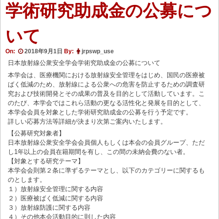
学術研究助成金の公募につ
いて
On:
2018年9月1日
By:
jrpswp_use
日本放射線公衆安全学会学術究助成金の公募について
本学会は、医療機関における放射線安全管理をはじめ、国民の医療被
ばく低減のため、放射線による公衆への危害を防止するための調査研
究および技術開発とその成果の普及を目的として活動しています。こ
のたび、本学会ではこれら活動の更なる活性化と発展を目的として、
本学会会員を対象とした学術研究助成金の公募を行う予定です。
詳しい応募方法等詳細が決まり次第ご案内いたします。
【公募研究対象者】
日本放射線公衆安全学会会員個人もしくは本会の会員グループ、ただ
し1年以上の会員在籍期間を有し、この間の未納会費のない者。
【対象とする研究テーマ】
本学会会則第２条に準ずるテーマとし、以下のカテゴリーに関するも
のとします。
１）放射線安全管理に関する内容
２）医療被ばく低減に関する内容
３）放射線防護に関する内容
４）その他本会活動目的に則した内容