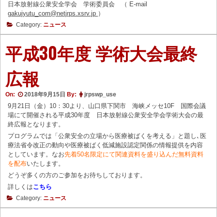
日本放射線公衆安全学会 学術委員会 （ E-mail
gakujyutu_com@netjrps.xsrv.jp
）
Category:
ニュース
平成30年度 学術大会最終
広報
On:
2018年9月15日
By:
jrpswp_use
9月21日（金）10：30より、山口県下関市 海峡メッセ10F 国際会議
場にて開催される平成30年度 日本放射線公衆安全学会学術大会の最
終広報となります。
プログラムでは「公衆安全の立場から医療被ばくを考える」と題し､医
療法省令改正の動向や医療被ばく低減施設認定関係の情報提供を内容
としています。なお
先着50名限定にて関連資料を盛り込んだ無料資料
を配布
いたします。
どうぞ多くの方のご参加をお待ちしております。
詳しくは
こちら
Category:
ニュース