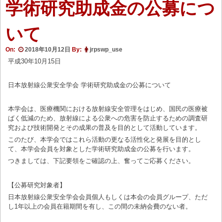
学術研究助成金の公募につ
いて
On:
2018年10月12日
By:
jrpswp_use
平成30年10月15日
日本放射線公衆安全学会 学術研究助成金の公募について
本学会は、医療機関における放射線安全管理をはじめ、国民の医療被
ばく低減のため、放射線による公衆への危害を防止するための調査研
究および技術開発とその成果の普及を目的として活動しています。
このたび、本学会ではこれら活動の更なる活性化と発展を目的とし
て、本学会会員を対象とした学術研究助成金の公募を行います。
つきましては、下記要領をご確認の上、奮ってご応募ください。
【公募研究対象者】
日本放射線公衆安全学会会員個人もしくは本会の会員グループ、ただ
し1年以上の会員在籍期間を有し、この間の未納会費のない者。