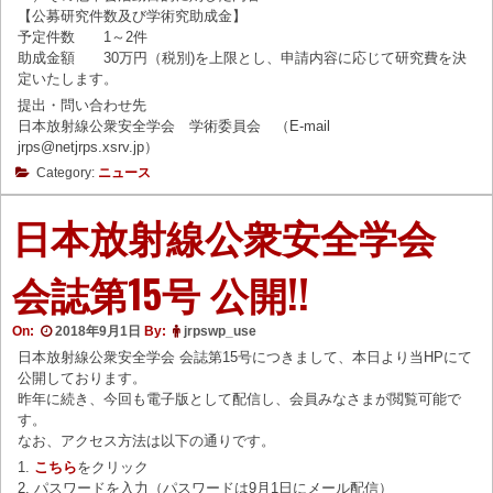
【公募研究件数及び学術究助成金】
予定件数 1～2件
助成金額 30万円（税別)を上限とし、申請内容に応じて研究費を決
定いたします。
提出・問い合わせ先
日本放射線公衆安全学会 学術委員会 （E-mail
jrps@netjrps.xsrv.jp）
Category:
ニュース
日本放射線公衆安全学会
会誌第15号 公開!!
On:
2018年9月1日
By:
jrpswp_use
日本放射線公衆安全学会 会誌第15号につきまして、本日より当HPにて
公開しております。
昨年に続き、今回も電子版として配信し、会員みなさまが閲覧可能で
す。
なお、アクセス方法は以下の通りです。
1.
こちら
をクリック
2. パスワードを入力（パスワードは9月1日にメール配信）