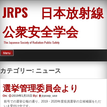
Skip
JRPS 日本放射線
to
content
公衆安全学会
The Japanese Society of Radiation Public Safety
Menu
カテゴリー:
ニュース
選挙管理委員会より
On:
2019年1月15日
By:
jrpswp_use
前号での選挙公報の通り、2019・2020年度役員選挙の立候補届をただ
いま受付け中です。