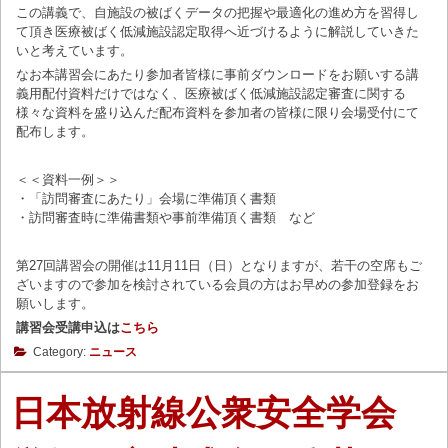
この講義で、自施設の被ばくデータの把握や最適化の進め方を習得し
て頂き医療被ばく低減施設認定取得へ近づけるように解説していきた
いと考えています。
なお本講習会にあたり参加者皆様に事前ダウンロードをお願いする講
義用配付資料だけではなく、医療被ばく低減施設認定審査に関する
様々な資料を盛り込んだ配布資料を参加者の皆様に限り会場受付にて
配布します。
＜＜資料一例＞＞
・「訪問審査にあたり」会場に準備頂く書類
・訪問審査時に準備書類や事前準備頂く書類 など
第27回講習会の開催は11月11日（日）となりますが、若干の空席もご
ざいますので参加を検討されている会員の方はお早めの参加登録をお
願いします。
講習会受講申込は
こちら
Category:
ニュース
日本放射線公衆安全学会