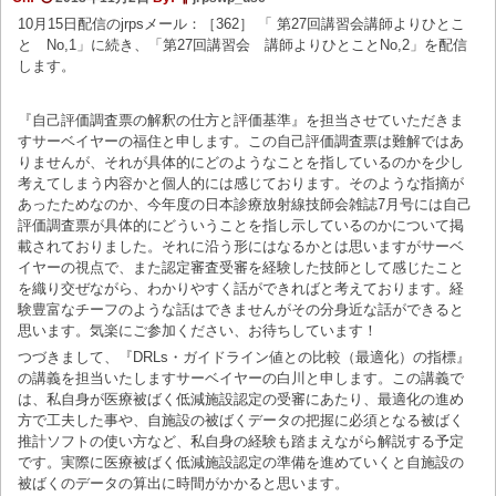
10月15日配信のjrpsメール：［362］ 「 第27回講習会講師よりひとこ
と No,1」に続き、「第27回講習会 講師よりひとことNo,2」を配信
します。
『自己評価調査票の解釈の仕方と評価基準』を担当させていただきま
すサーベイヤーの福住と申します。この自己評価調査票は難解ではあ
りませんが、それが具体的にどのようなことを指しているのかを少し
考えてしまう内容かと個人的には感じております。そのような指摘が
あったためなのか、今年度の日本診療放射線技師会雑誌7月号には自己
評価調査票が具体的にどういうことを指し示しているのかについて掲
載されておりました。それに沿う形にはなるかとは思いますがサーベ
イヤーの視点で、また認定審査受審を経験した技師として感じたこと
を織り交ぜながら、わかりやすく話ができればと考えております。経
験豊富なチーフのような話はできませんがその分身近な話ができると
思います。気楽にご参加ください、お待ちしています！
つづきまして、『DRLs・ガイドライン値との比較（最適化）の指標』
の講義を担当いたしますサーベイヤーの白川と申します。この講義で
は、私自身が医療被ばく低減施設認定の受審にあたり、最適化の進め
方で工夫した事や、自施設の被ばくデータの把握に必須となる被ばく
推計ソフトの使い方など、私自身の経験も踏まえながら解説する予定
です。実際に医療被ばく低減施設認定の準備を進めていくと自施設の
被ばくのデータの算出に時間がかかると思います。