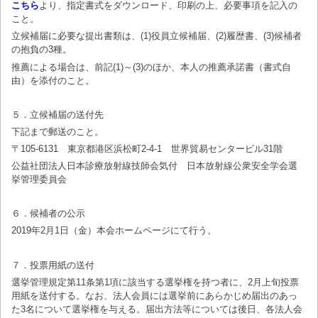
こちら
より、指定書式をダウンロード、印刷の上、必要事項を記入の
こと。
立候補届に必要な提出書類は、(1)役員立候補届、(2)履歴書、(3)候補者
の抱負の3種。
推薦による場合は、前記(1)～(3)のほか、本人の推薦承諾書（書式自
由）を添付のこと。
５．立候補届の送付先
下記まで郵送のこと。
〒105-6131 東京都港区浜松町2-4-1 世界貿易センタービル31階
公益社団法人日本診療放射線技師会気付 日本放射線公衆安全学会選
挙管理委員会
６．候補者の公示
2019年2月1日（金）本会ホームページにて行う。
７．投票用紙の送付
選挙管理規定第11条第1項に該当する選挙権を持つ者に、2月上旬投票
用紙を送付する。なお、法人会員には選挙前にあらかじめ届出のあっ
た3名について選挙権を与える。届出方法等については後日、各法人会