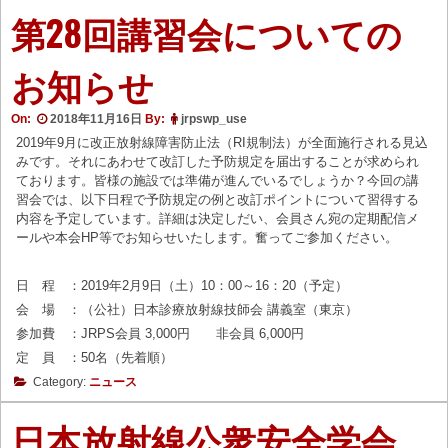
第28回講習会についての
お知らせ
On:
2018年11月16日
By:
jrpswp_use
2019年9月に改正放射線障害防止法（RI規制法）が全面施行される見込
みです。それにあわせて改訂した予防規定を届出することが求められ
ております。皆様の施設では準備が進んでいるでしょうか？今回の講
習会では、以下日程で予防規定の例と改訂ポイントについて習得する
内容を予定しています。詳細は決定しだい、会員さん宛の定期配信メ
ールや本会HP等でお知らせいたします。奮ってご参加ください。
日 程 ：2019年2月9日（土）10：00～16：20（予定）
会 場 ：（公社）日本診療放射線技師会 講義室（東京）
参加費 ：JRPS会員 3,000円 非会員 6,000円
定 員 ：50名（先着順）
Category:
ニュース
日本放射線公衆安全学会